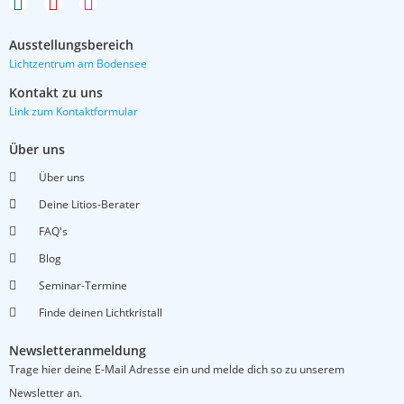
F
Y
I
a
o
n
c
u
s
Ausstellungsbereich
e
t
t
Lichtzentrum am Bodensee
b
u
a
o
b
g
Kontakt zu uns
o
e
r
Link zum Kontaktformular
k
a
m
Über uns
Über uns
Deine Litios-Berater
FAQ's
Blog
Seminar-Termine
Finde deinen Lichtkristall
Newsletteranmeldung
Trage hier deine E-Mail Adresse ein und melde dich so zu unserem
Newsletter an.