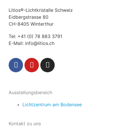
Litios®-Lichtkristalle Schweiz
Eidbergstrasse 80
CH-8405 Winterthur
Tel:
+41 (0) 78 883 3791
E-Mail:
info@litios.ch
F
Y
I
a
o
n
c
u
s
e
t
t
b
u
a
Ausstellungsbereich
o
b
g
o
e
r
Lichtzentrum am Bodensee
k
a
m
Kontakt zu uns