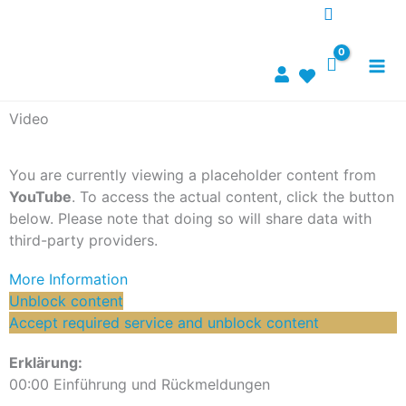
Skip
to
content
Video
You are currently viewing a placeholder content from
YouTube
. To access the actual content, click the button
below. Please note that doing so will share data with
third-party providers.
More Information
Unblock content
Accept required service and unblock content
Erklärung:
00:00 Einführung und Rückmeldungen