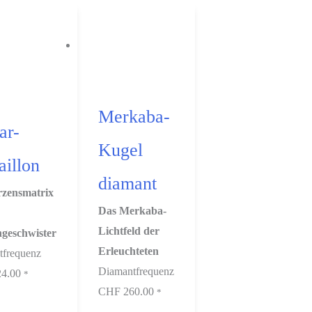
Merkaba-
ar-
Kugel
illon
diamant
rzensmatrix
Das Merkaba-
Lichtfeld der
ngeschwister
Erleuchteten
tfrequenz
Diamantfrequenz
4.00
*
CHF
260.00
*