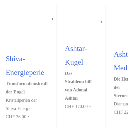
Ashtar-
Asht
Shiva-
Kugel
Meda
Energieperle
Das
Die He
Strahlenschiff
Transformationskraft
der
von Adonai
der Engel.
Sterne
Ashtar
Kristallperlen der
Diaman
CHF
170.00
*
Shiva-Energie
CHF
22
CHF
26.00
*