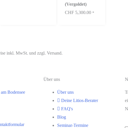
(Vergoldet)
CHF
5,300.00
*
ise inkl. MwSt. und zzgl. Versand.
Über uns
N
m am Bodensee
Über uns
T
Deine Litios-Berater
e
FAQ's
N
Blog
taktformular
Seminar-Termine