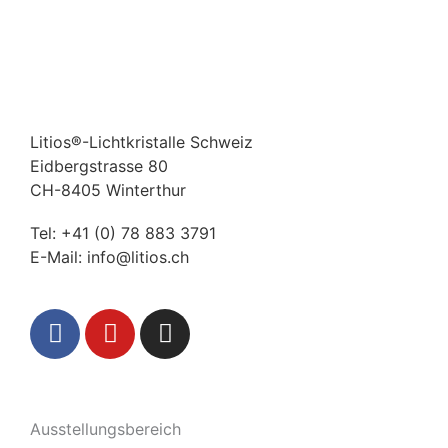
Litios®-Lichtkristalle Schweiz
Eidbergstrasse 80
CH-8405 Winterthur
Tel:
+41 (0) 78 883 3791
E-Mail:
info@litios.ch
F
Y
I
a
o
n
c
u
s
e
t
t
b
u
a
Ausstellungsbereich
o
b
g