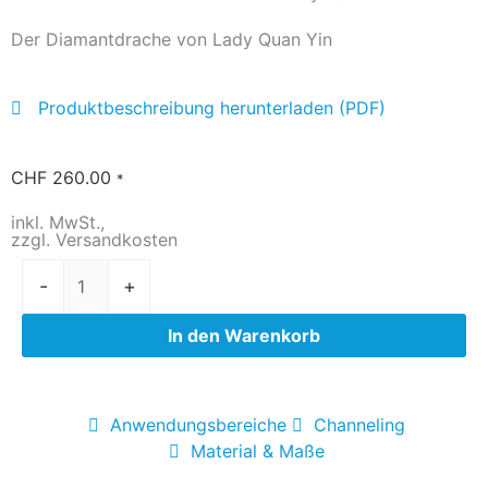
Der Diamantdrache von Lady Quan Yin
Produktbeschreibung herunterladen (PDF)
CHF
260.00
*
inkl. MwSt.,
zzgl. Versandkosten
Drachen-
-
+
Medaillon
diamant
In den Warenkorb
von
Lady
Quan
Anwendungsbereiche
Channeling
Yin
Material & Maße
quantity