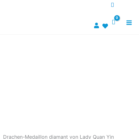
Skip
to
content
Drachen-Medaillon diamant von Lady Quan Yin