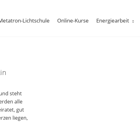
Metatron-Lichtschule
Online-Kurse
Energiearbeit
in
 und steht
erden alle
iratet, gut
rzen liegen,