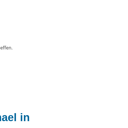
reffen.
ael in