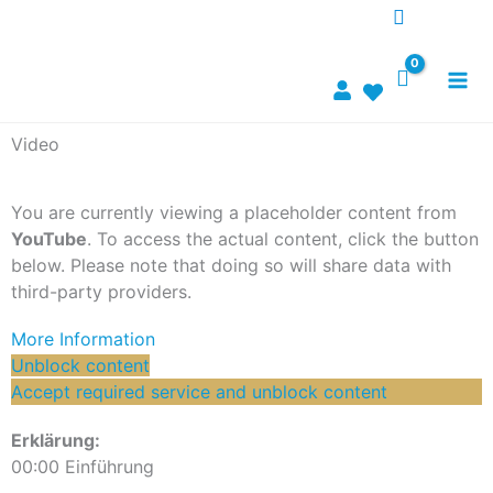
Zum
Inhalt
springen
Video
You are currently viewing a placeholder content from
YouTube
. To access the actual content, click the button
below. Please note that doing so will share data with
third-party providers.
More Information
Unblock content
Accept required service and unblock content
Erklärung:
00:00 Einführung