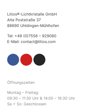
Litios®-Lichtkristalle GmbH
Alte Poststraße 37
88690 Uhldingen-Mühlhofen
Tel:
+49 (0)7556 – 929080
E-Mail:
contact@litios.com
F
Y
I
a
o
n
c
u
s
e
t
t
b
u
a
Öffnungszeiten
o
b
g
o
e
r
Montag – Freitag:
k
a
09:30 – 11:30 Uhr & 14:00 – 16:30 Uhr
m
Sa + So: Geschlossen