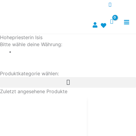
Skip
to
content
Hohepriesterin Isis
Bitte wähle deine Währung:
Zurück zu Kontakt zu Lichtwesen
Produktkategorie wählen:
Zuletzt angesehene Produkte