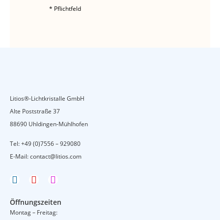
* Pflichtfeld
Litios®-Lichtkristalle GmbH
Alte Poststraße 37
88690 Uhldingen-Mühlhofen
Tel:
+49 (0)7556 – 929080
E-Mail:
contact@litios.com
F
Y
I
a
o
n
c
u
s
Öffnungszeiten
e
t
t
Montag – Freitag:
b
u
a