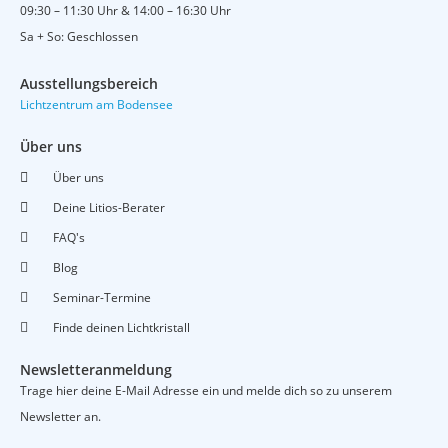
09:30 – 11:30 Uhr & 14:00 – 16:30 Uhr
o
b
g
o
e
r
Sa + So: Geschlossen
k
a
m
Ausstellungsbereich
Lichtzentrum am Bodensee
Über uns
Über uns
Deine Litios-Berater
FAQ's
Blog
Seminar-Termine
Finde deinen Lichtkristall
Newsletteranmeldung
Trage hier deine E-Mail Adresse ein und melde dich so zu unserem
Newsletter an.