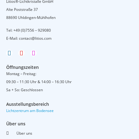
Litios®-Lichtkristalle GmbH
Alte Poststraße 37
88690 Uhldingen-Mühlhofen
Tel:
+49 (0)7556 – 929080
E-Mail:
contact@litios.com
F
Y
I
a
o
n
c
u
s
Öffnungszeiten
e
t
t
Montag – Freitag:
b
u
a
09:30 – 11:30 Uhr & 14:00 – 16:30 Uhr
o
b
g
o
e
r
Sa + So: Geschlossen
k
a
m
Ausstellungsbereich
Lichtzentrum am Bodensee
Über uns
Über uns