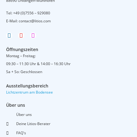
88690 Uhldingen-Mühlhofen
Tel:
+49 (0)7556 – 929080
E-Mail:
contact@litios.com
F
Y
I
a
o
n
c
u
s
Öffnungszeiten
e
t
t
Montag – Freitag:
b
u
a
09:30 – 11:30 Uhr & 14:00 – 16:30 Uhr
o
b
g
o
e
r
Sa + So: Geschlossen
k
a
m
Ausstellungsbereich
Lichtzentrum am Bodensee
Über uns
Über uns
Deine Litios-Berater
FAQ's