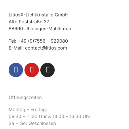
Litios®-Lichtkristalle GmbH
Alte Poststraße 37
88690 Uhldingen-Mühlhofen
Tel:
+49 (0)7556 – 929080
E-Mail:
contact@litios.com
F
Y
I
a
o
n
c
u
s
e
t
t
b
u
a
Öffnungszeiten
o
b
g
o
e
r
Montag – Freitag:
k
a
09:30 – 11:30 Uhr & 14:00 – 16:30 Uhr
m
Sa + So: Geschlossen