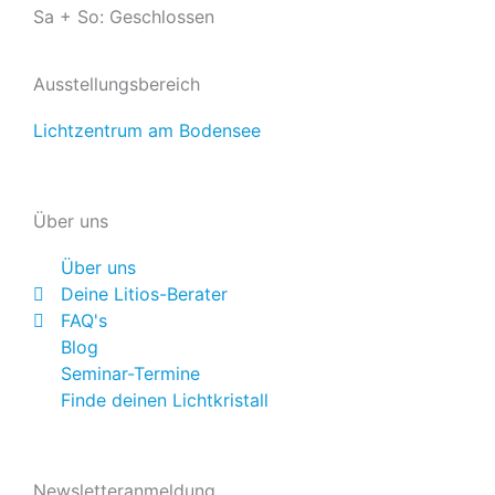
b
u
a
Sa + So: Geschlossen
o
b
g
Ausstellungsbereich
o
e
r
Lichtzentrum am Bodensee
k
a
Über uns
m
Über uns
Deine Litios-Berater
FAQ's
Blog
Seminar-Termine
Finde deinen Lichtkristall
Newsletteranmeldung