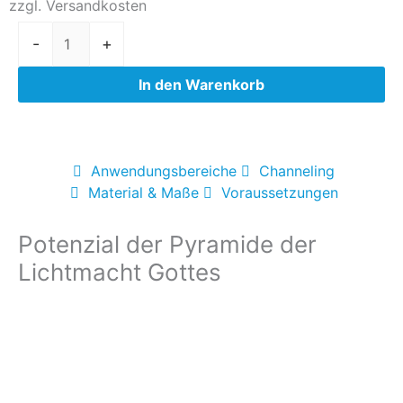
zzgl. Versandkosten
Pyramide
-
+
der
Lichtmacht
In den Warenkorb
Gottes
(nur
mit
Einweihung)
Anwendungsbereiche
Channeling
Menge
Material & Maße
Voraussetzungen
Potenzial der Pyramide der
Lichtmacht Gottes