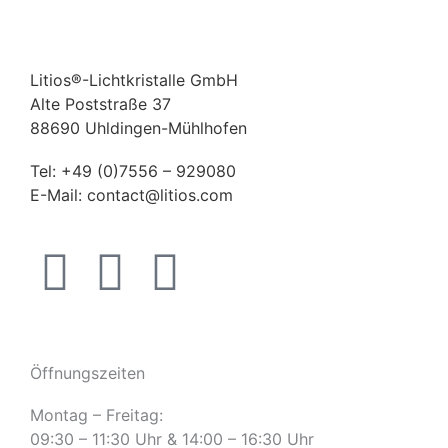
Litios®-Lichtkristalle GmbH
Alte Poststraße 37
88690 Uhldingen-Mühlhofen
Tel:
+49 (0)7556 – 929080
E-Mail:
contact@litios.com
F
Y
I
a
o
n
c
u
s
Öffnungszeiten
e
t
t
Montag – Freitag:
09:30 – 11:30 Uhr & 14:00 – 16:30 Uhr