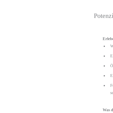
Potenz
Erlebe
W
E
Ö
E
F
s
Was d