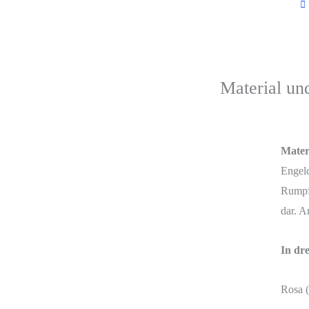
Material un
Mater
Engelc
Rumpf 
dar. A
In dre
Rosa (