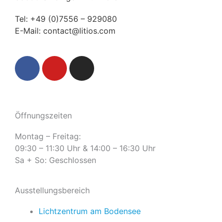
Tel:
+49 (0)7556 – 929080
E-Mail:
contact@litios.com
F
Y
I
a
o
n
c
u
s
e
t
t
b
u
a
Öffnungszeiten
o
b
g
o
e
r
Montag – Freitag:
k
a
09:30 – 11:30 Uhr & 14:00 – 16:30 Uhr
m
Sa + So: Geschlossen
Ausstellungsbereich
Lichtzentrum am Bodensee