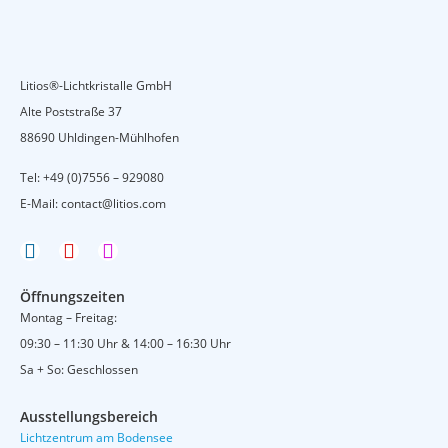
Litios®-Lichtkristalle GmbH
Alte Poststraße 37
88690 Uhldingen-Mühlhofen
Tel:
+49 (0)7556 – 929080
E-Mail:
contact@litios.com
F
Y
I
a
o
n
c
u
s
Öffnungszeiten
e
t
t
Montag – Freitag:
b
u
a
09:30 – 11:30 Uhr & 14:00 – 16:30 Uhr
o
b
g
o
e
r
Sa + So: Geschlossen
k
a
m
Ausstellungsbereich
Lichtzentrum am Bodensee