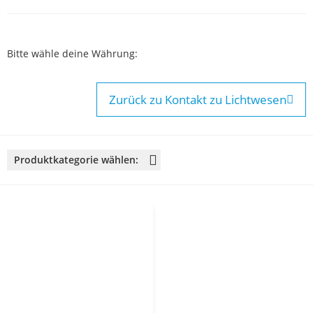
Bitte wähle deine Währung:
Zurück zu Kontakt zu Lichtwesen
Produktkategorie wählen:
Erzengel & Engelchöre
Erzengel Metatron
Erzengel Chamuel
Erzengel Sandalphon
Engel des goldenen Strahls
Allgemeine Erzengel & Engelchöre