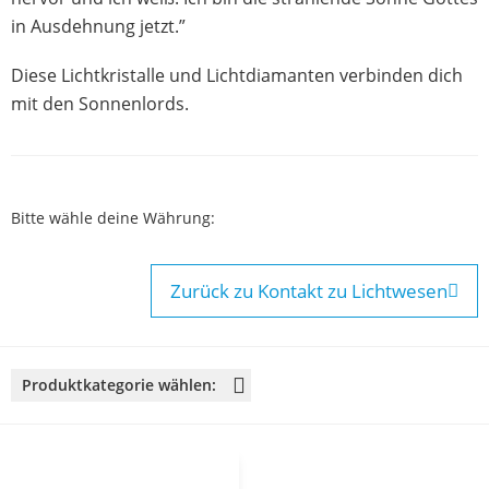
in Ausdehnung jetzt.”
Diese Lichtkristalle und Lichtdiamanten verbinden dich
mit den Sonnenlords.
Bitte wähle deine Währung:
Zurück zu Kontakt zu Lichtwesen
Produktkategorie wählen:
Aufgestiegene Meister & Avatare
Jesus Christus (Lord Sananda)
Hohepriester Melchisedek
Buddha der Erleuchtete
Lichtmeister Babaji
Thot & Hermes Trismegistos