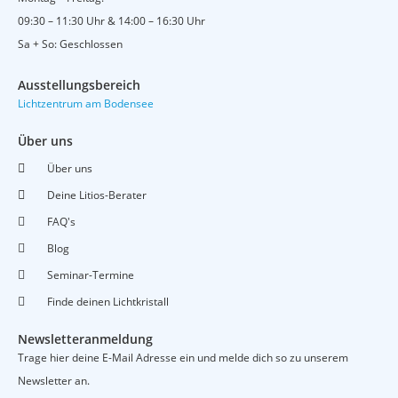
b
u
a
09:30 – 11:30 Uhr & 14:00 – 16:30 Uhr
o
b
g
o
e
r
Sa + So: Geschlossen
k
a
m
Ausstellungsbereich
Lichtzentrum am Bodensee
Über uns
Über uns
Deine Litios-Berater
FAQ's
Blog
Seminar-Termine
Finde deinen Lichtkristall
Newsletteranmeldung
Trage hier deine E-Mail Adresse ein und melde dich so zu unserem
Newsletter an.