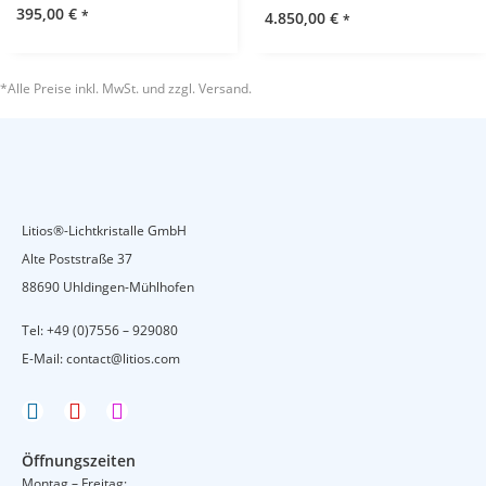
395,00
€
*
4.850,00
€
*
*Alle Preise inkl. MwSt. und zzgl. Versand.
Litios®-Lichtkristalle GmbH
Alte Poststraße 37
88690 Uhldingen-Mühlhofen
Tel:
+49 (0)7556 – 929080
E-Mail:
contact@litios.com
F
Y
I
a
o
n
c
u
s
Öffnungszeiten
e
t
t
Montag – Freitag: