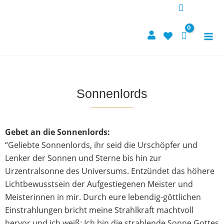
Zum
Inhalt
springen
Sonnenlords
Gebet an die Sonnenlords:
“Geliebte Sonnenlords, ihr seid die Urschöpfer und
Lenker der Sonnen und Sterne bis hin zur
Urzentralsonne des Universums. Entzündet das höhere
Lichtbewusstsein der Aufgestiegenen Meister und
Meisterinnen in mir. Durch eure lebendig-göttlichen
Einstrahlungen bricht meine Strahlkraft machtvoll
hervor und ich weiß: Ich bin die strahlende Sonne Gottes