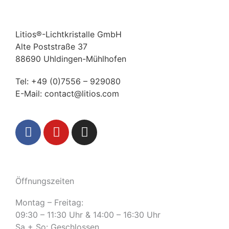
Litios®-Lichtkristalle GmbH
Alte Poststraße 37
88690 Uhldingen-Mühlhofen
Tel:
+49 (0)7556 – 929080
E-Mail:
contact@litios.com
F
Y
I
a
o
n
c
u
s
e
t
t
b
u
a
Öffnungszeiten
o
b
g
o
e
r
Montag – Freitag:
k
a
09:30 – 11:30 Uhr & 14:00 – 16:30 Uhr
m
Sa + So: Geschlossen