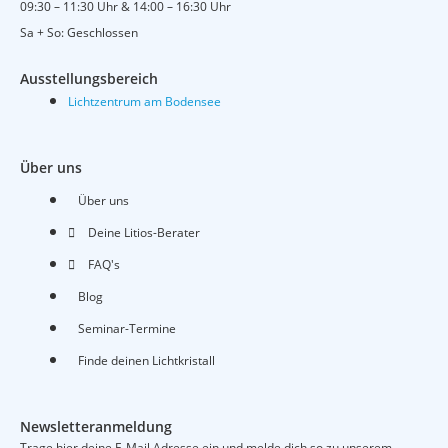
09:30 – 11:30 Uhr & 14:00 – 16:30 Uhr
e
t
t
Sa + So: Geschlossen
b
u
a
Ausstellungsbereich
Lichtzentrum am Bodensee
o
b
g
Über uns
o
e
r
Über uns
k
a
Deine Litios-Berater
FAQ's
m
Blog
Seminar-Termine
Finde deinen Lichtkristall
Newsletteranmeldung
Trage hier deine E-Mail Adresse ein und melde dich so zu unserem