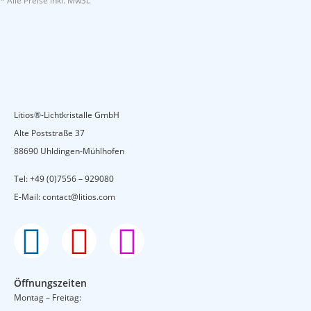
* Alle Preise inkl. MwSt.
Litios®-Lichtkristalle GmbH
Alte Poststraße 37
88690 Uhldingen-Mühlhofen
Tel:
+49 (0)7556 – 929080
E-Mail:
contact@litios.com
F
Y
I
a
o
n
Öffnungszeiten
c
u
s
Montag – Freitag: