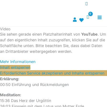
Zum
Inhalt
springen
Video
Sie sehen gerade einen Platzhalterinhalt von
YouTube
. Um
auf den eigentlichen Inhalt zuzugreifen, klicken Sie auf die
Schaltfläche unten. Bitte beachten Sie, dass dabei Daten
an Drittanbieter weitergegeben werden.
Mehr Informationen
Inhalt entsperren
Erforderlichen Service akzeptieren und Inhalte entsperren
Erklärung:
00:50 Einführung und Rückmeldungen
Meditation:
15:36 Das Herz der Urgöttin
26:03 Einssein mit dem Lotus von Mutter Erde